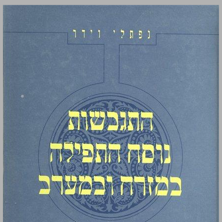
התגבשות נוסח התפילה במזרח ובמערב כרך ראשון ... 0