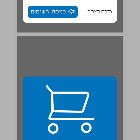
חזרה לאתר
כניסת רשומים