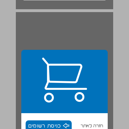
חזרה לאתר
כניסת רשומים