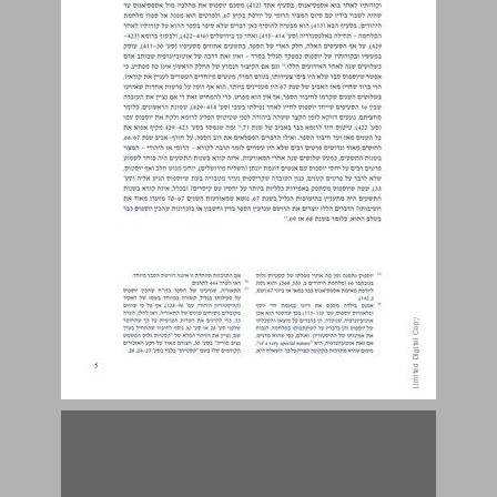
הגליל במאה הראשונה לסה"נ - פני היישוב בימיו של יוספוס לאור הממצא הארכאולוגי ... 15