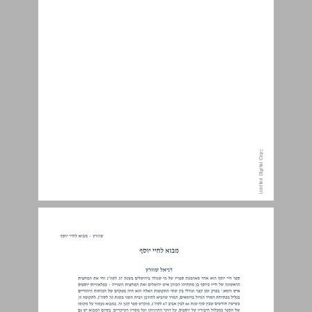
על נוסח "חיי יוסף" ומהדורותיו ... 12