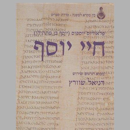
פלאוויוס יוספוס (יוסף בן מתתיהו) חיי יוסף ... 0