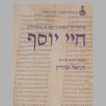
פלאוויוס יוספוס (יוסף בן מתתיהו) חיי יוסף ... 0