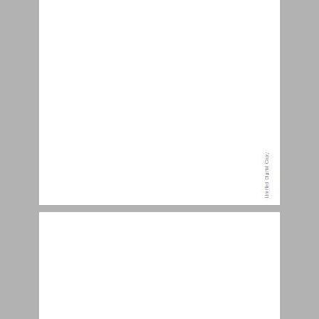
על נוסח "חיי יוסף" ומהדורותיו ... 12