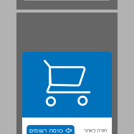
חזרה לאתר
כניסת רשומים