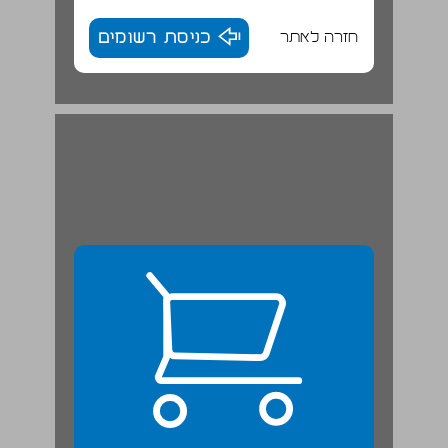
חזרה לאתר
כניסת רשומים