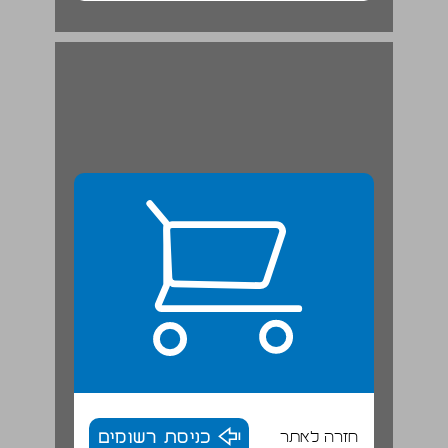
חזרה לאתר
כניסת רשומים