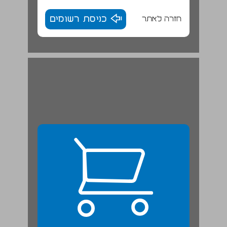
חזרה לאתר
כניסת רשומים