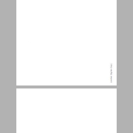
על נוסח "חיי יוסף" ומהדורותיו ... 12