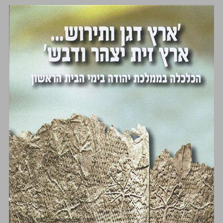
'ארץ דגן ותירוש‭...‬ ארץ זית יצהר ודבש' הכלכלה בממלכת יהודה בימי הבית הראשון ... 0