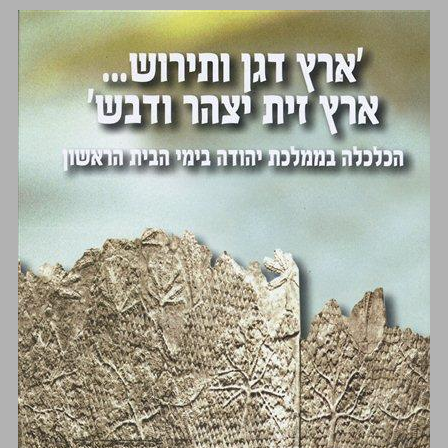
'ארץ דגן ותירוש‭...‬ ארץ זית יצהר ודבש' הכלכלה בממלכת יהודה בימי הבית הראשון ... 0