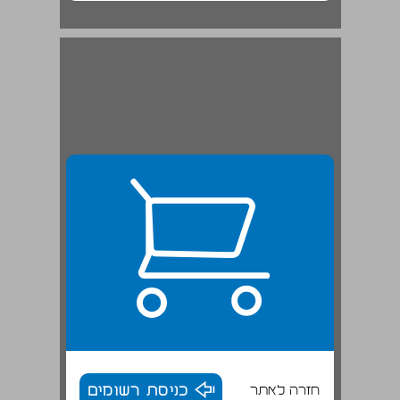
חזרה לאתר
כניסת רשומים