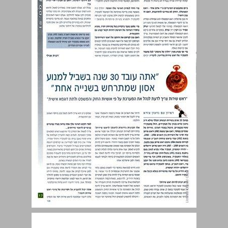
"אתה עובד 30 שנה בשביל למנוע אסון שמתרחש בשנייה אחת" ... 17