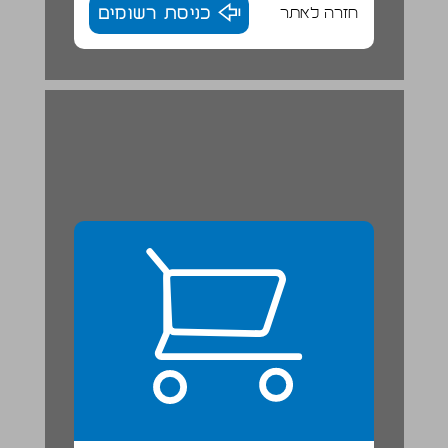
חזרה לאתר
כניסת רשומים
ההקדמה לספר שופטים [א, א-ב, ה] ... 22