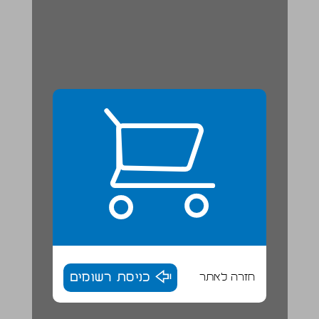
חזרה לאתר
כניסת רשומים