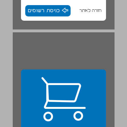
חזרה לאתר
כניסת רשומים