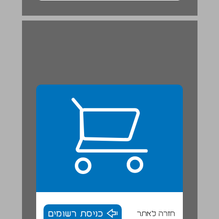
חזרה לאתר
כניסת רשומים