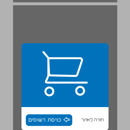
חזרה לאתר
כניסת רשומים