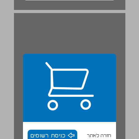
חזרה לאתר
כניסת רשומים