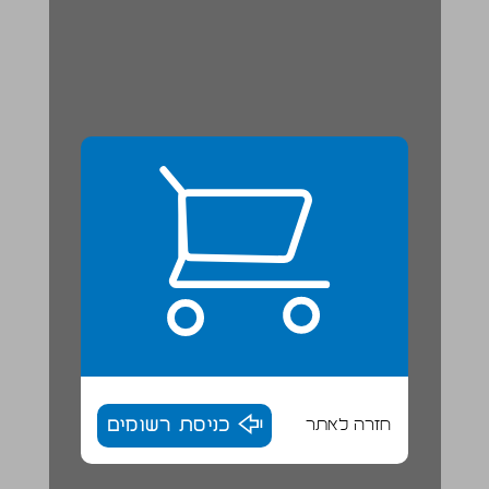
חזרה לאתר
כניסת רשומים