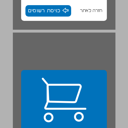
חזרה לאתר
כניסת רשומים