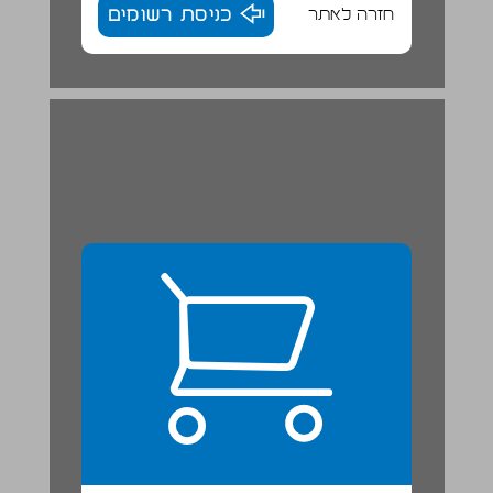
חזרה לאתר
כניסת רשומים
ההקדמה לספר שופטים [א, א-ב, ה] ... 22