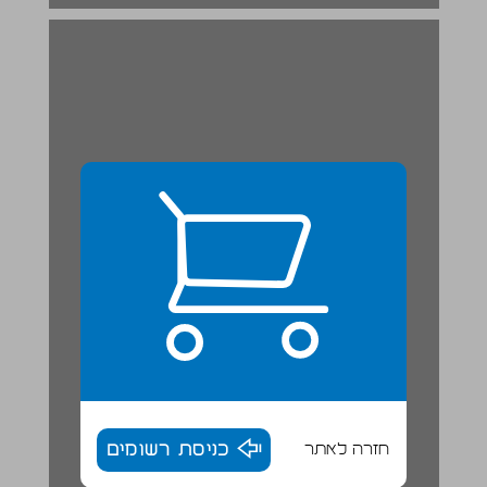
חזרה לאתר
כניסת רשומים