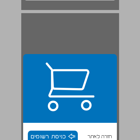
חזרה לאתר
כניסת רשומים