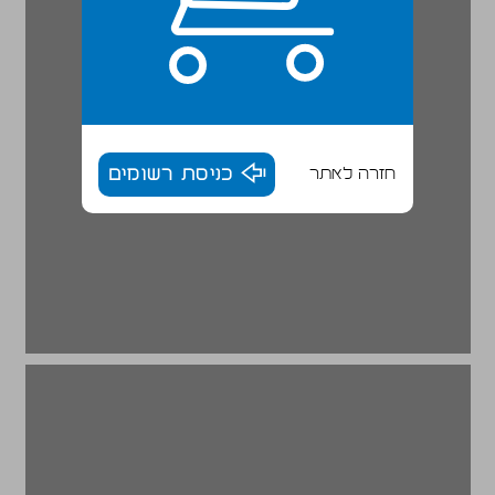
חזרה לאתר
כניסת רשומים