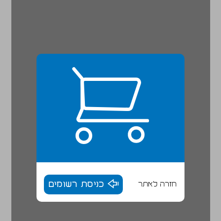
חזרה לאתר
כניסת רשומים