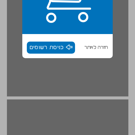
חזרה לאתר
כניסת רשומים