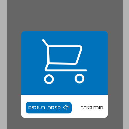
חזרה לאתר
כניסת רשומים