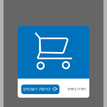
חזרה לאתר
כניסת רשומים