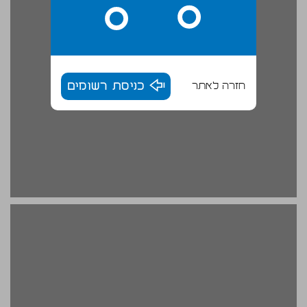
חזרה לאתר
כניסת רשומים