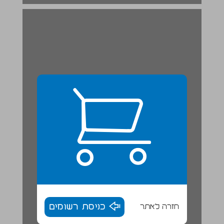
ראשית מלכות שלמה [א, א-ב, מו] ... 19
חזרה לאתר
כניסת רשומים