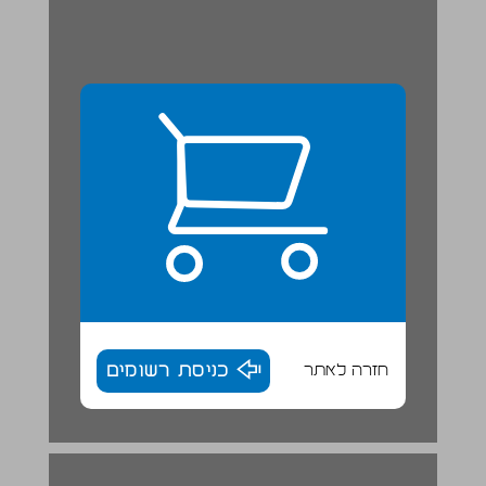
חזרה לאתר
כניסת רשומים