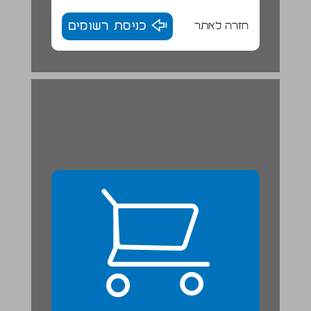
חזרה לאתר
כניסת רשומים