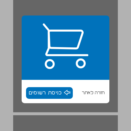
חזרה לאתר
כניסת רשומים