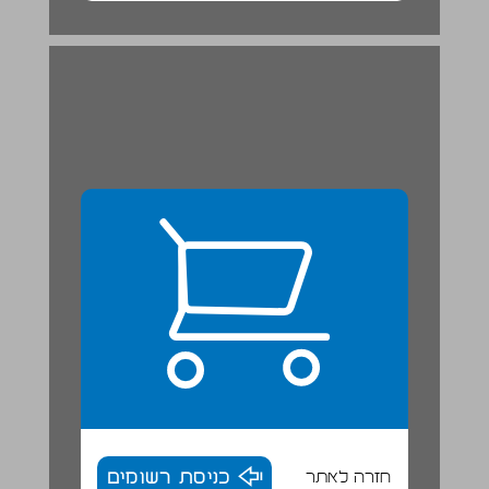
חזרה לאתר
כניסת רשומים