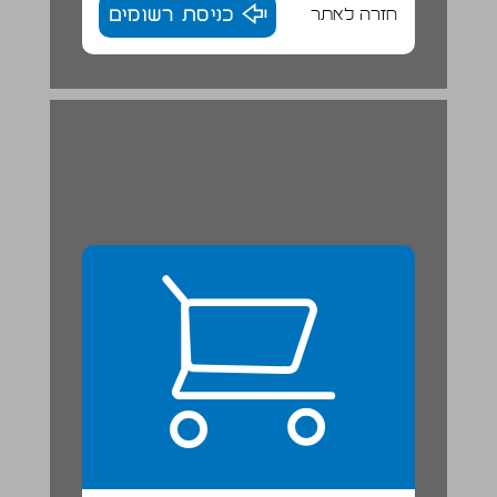
חזרה לאתר
כניסת רשומים