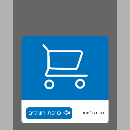
חזרה לאתר
כניסת רשומים