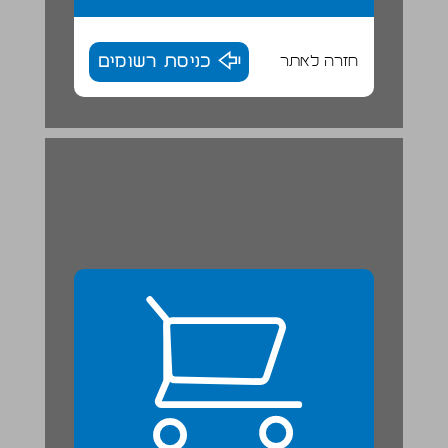
חזרה לאתר
כניסת רשומים
טקס המלכת שלמה [לב-מח] ... 24