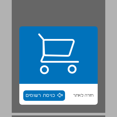
חזרה לאתר
כניסת רשומים