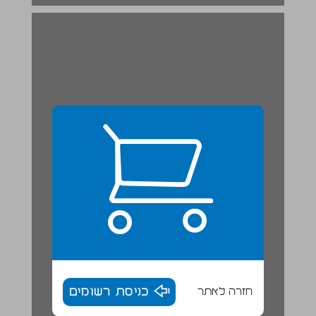
ראשית מלכות שלמה [א, א-ב, מו] ... 19
חזרה לאתר
כניסת רשומים