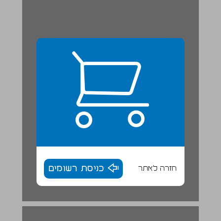
חזרה לאתר
כניסת רשומים