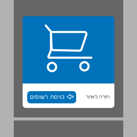
חזרה לאתר
כניסת רשומים