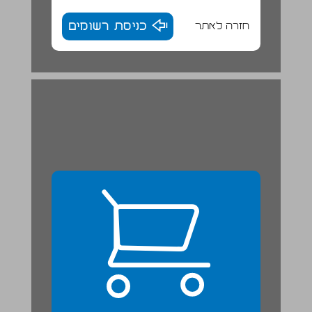
חזרה לאתר
כניסת רשומים