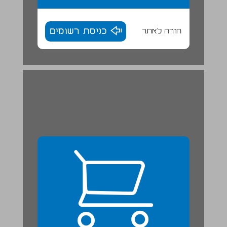
חזרה לאתר
כניסת רשומים
טקס המלכת שלמה [לב-מח] ... 24