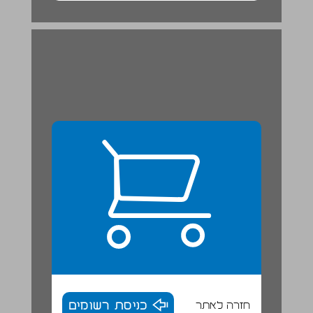
חזרה לאתר
כניסת רשומים