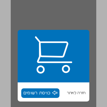
חזרה לאתר
כניסת רשומים