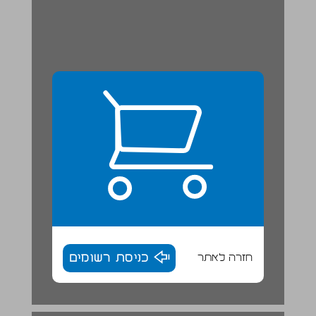
חזרה לאתר
כניסת רשומים