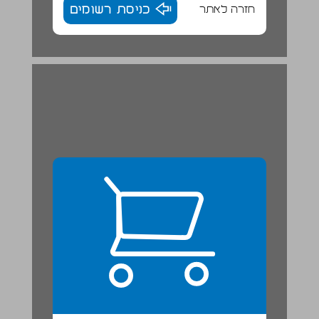
חזרה לאתר
כניסת רשומים