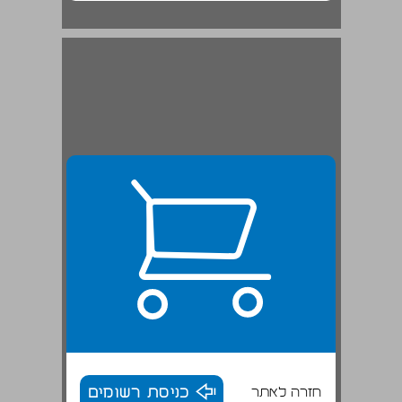
חזרה לאתר
כניסת רשומים