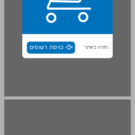
חזרה לאתר
כניסת רשומים