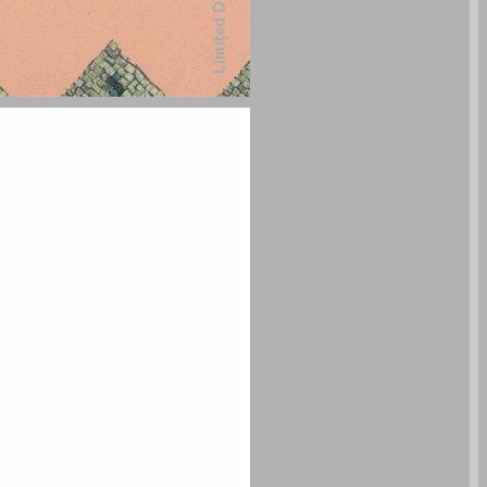
קהל ישראל השלטון העצמי היהודי לדורותיו העת העתיקה ... 0