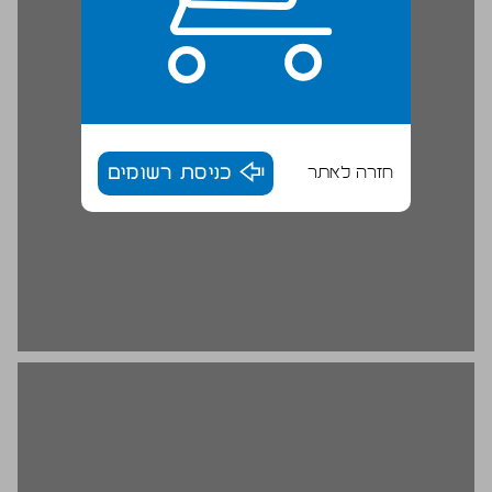
חזרה לאתר
כניסת רשומים