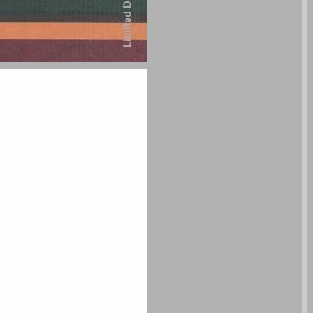
חכמים כרך שני: ימי יבנה עד מרד בר כוכבא ... 0