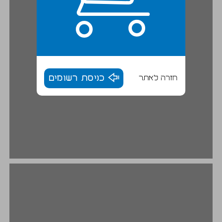
חזרה לאתר
כניסת רשומים