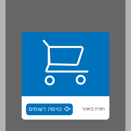
חזרה לאתר
כניסת רשומים