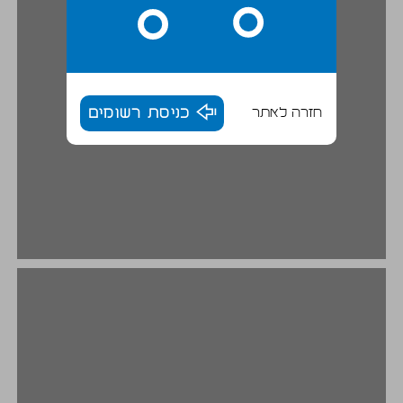
חזרה לאתר
כניסת רשומים