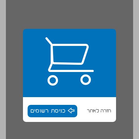
חזרה לאתר
כניסת רשומים