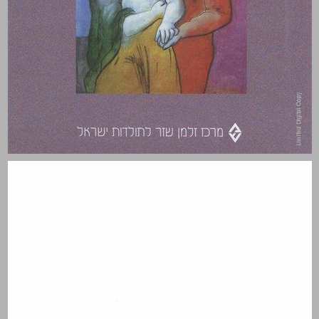
זכר ונקבה בראם הנישואים בשלהי ימי הבית השני ובתקופת המשנה והתלמוד ... 0