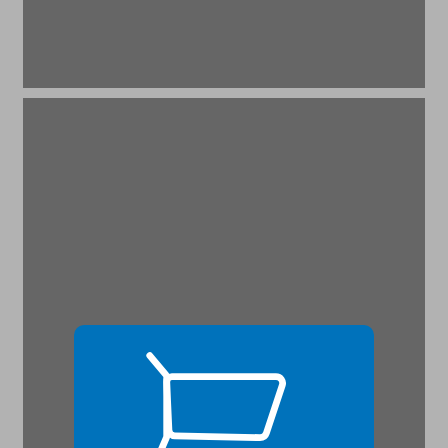
7. האוכלוסין, צורכי הפרט והיווצרות הסקטורים ... 17