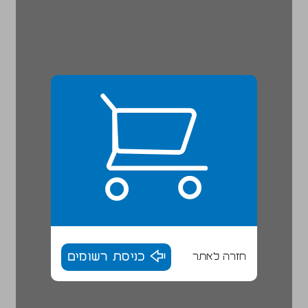
חזרה לאתר
כניסת רשומים