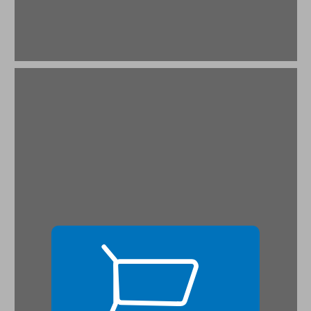
פרק א' על אינטרטקסט ... 17