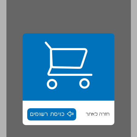
חזרה לאתר
כניסת רשומים