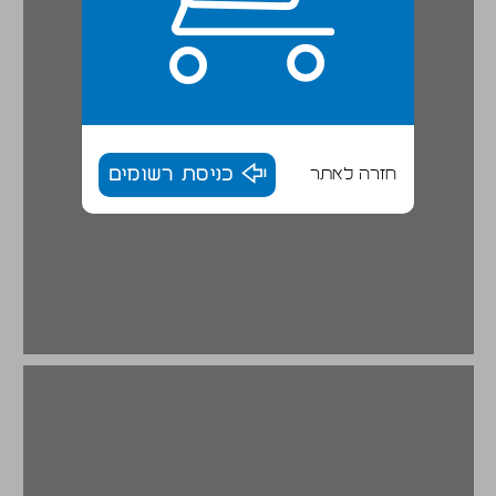
חזרה לאתר
כניסת רשומים