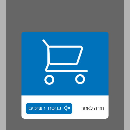
חזרה לאתר
כניסת רשומים