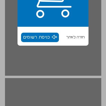
חזרה לאתר
כניסת רשומים