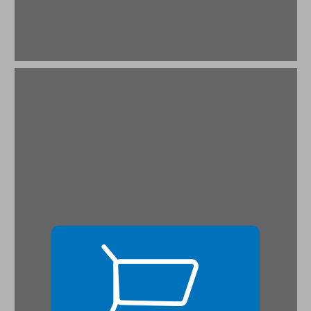
פרק א' על אינטרטקסט ... 17