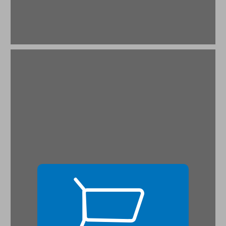
זמן ומציאות על המנהג לחגוג ימי הולדת ... 17