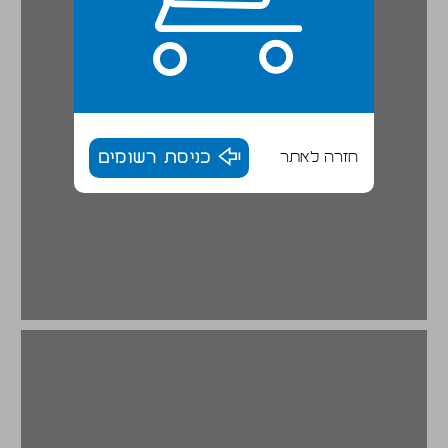
חזרה לאתר
כניסת רשומים