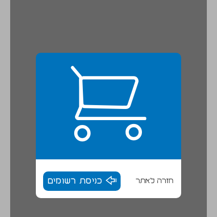
חזרה לאתר
כניסת רשומים