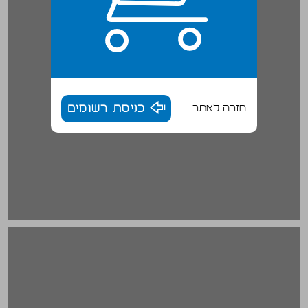
חזרה לאתר
כניסת רשומים