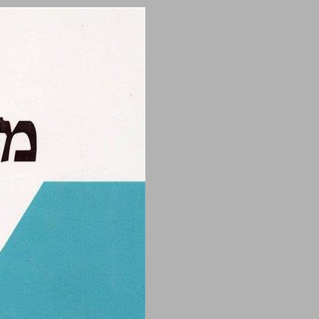
ממשל המנדט בא''י ניתוח היסטורי־מדיני ... 0