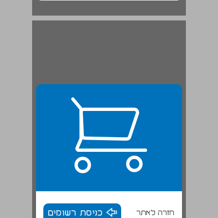
חזרה לאתר
כניסת רשומים