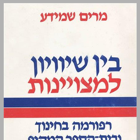
בין שיוויון למצויינות רפורמה בחינוך ובית־הספר המקיף ... 0