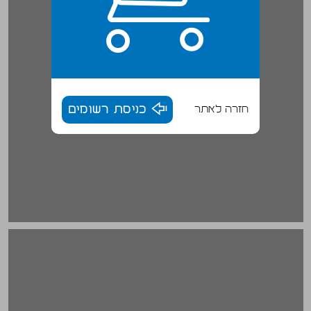
חזרה לאתר
כניסת רשומים