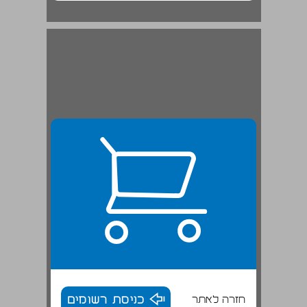
"אבי ואמי עזבוני וה' יאספני" המהלך מתלות לעצמאות בחגי תשרי ... 20
חזרה לאתר
כניסת רשומים