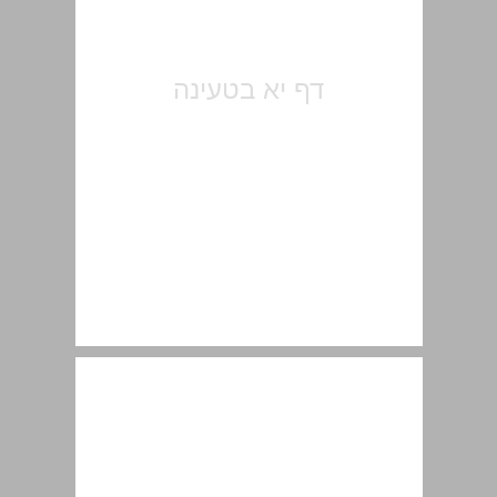
"וחנה היא מדברת על לבה" על ייחודה של תפילת חנה ... 13