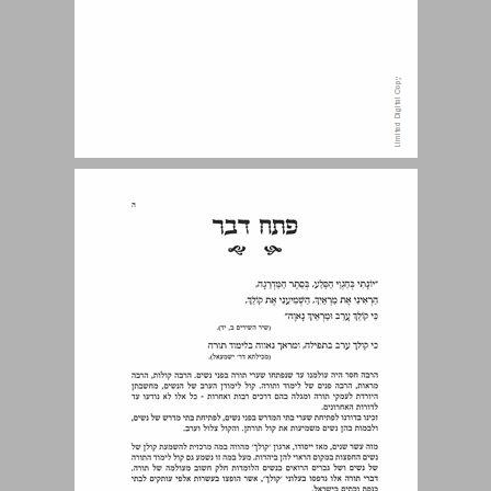
צריך שייתן עיניו למטה ולבו למעלה תשובה - תהליך של זקיפות קומה או כפיפותה ? ... 6