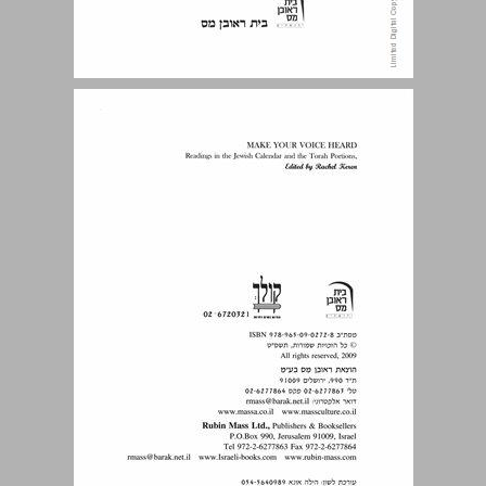
ליטול את השליטה על הזמן ראש השנה כיום בו מצטרף האדם לא-לוהים בשליטה על חייו ... 3