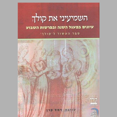
השמיעיני את קולך :עיונים במעגל השנה ובפרשת השבוע ... 0