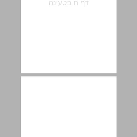
היתכן להיות האמת בשתי דרכים ? בין מנהג לעיון הלכתי - המחלוקת על התרועה ... 10