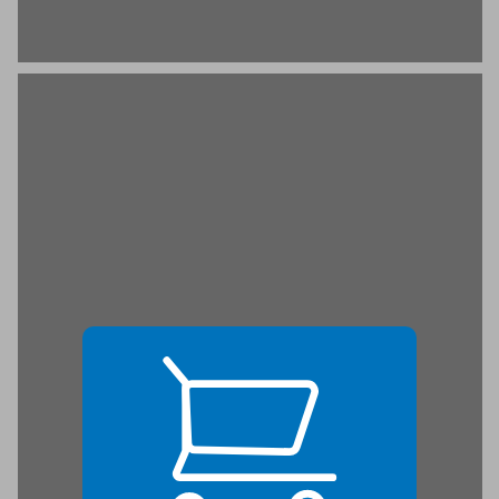
פרק ראשון לאומיות: דקדוק של הדרה חברתית ... 21