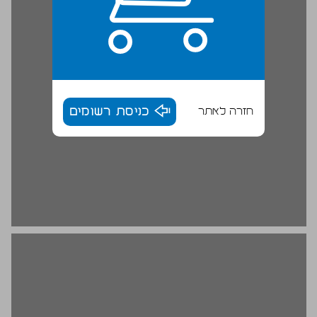
חזרה לאתר
כניסת רשומים