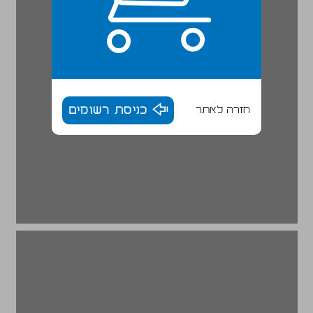
חזרה לאתר
כניסת רשומים