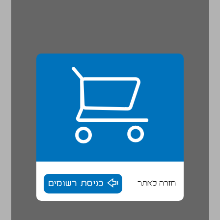
חזרה לאתר
כניסת רשומים