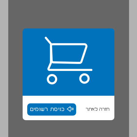
חזרה לאתר
כניסת רשומים