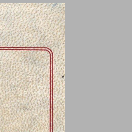
ובכל זאת‭!...‬ ... 0