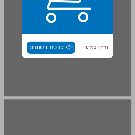
חזרה לאתר
כניסת רשומים