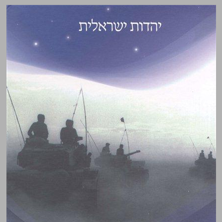
משיח רכוב על טנק: המחשבה הציבורית בישראל בין מבצע סיני למלחמת יום הכיפורים‭1975-1955 ‬ ... 0