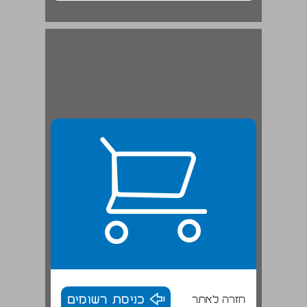
חזרה לאתר
כניסת רשומים