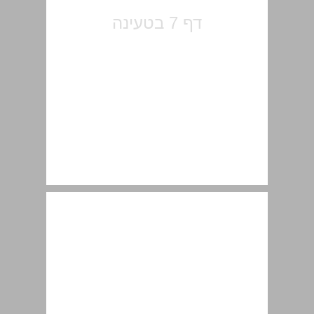
שער ראשון חצרות ובתי יהודים ברחוב הכרי חצר כולל רייסין וסביבתה ... 11