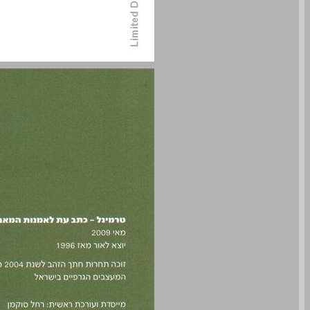
טרמינל ‭:37‬ כתב עת לאמנות המאה ה‭21-‬ ... 0