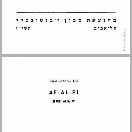
פתח־דבר ... 5