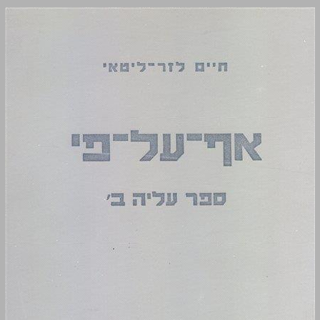
אף־על־פי ספר עליה ב' ... 0