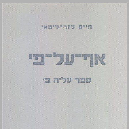
אף־על־פי ספר עליה ב' ... 0