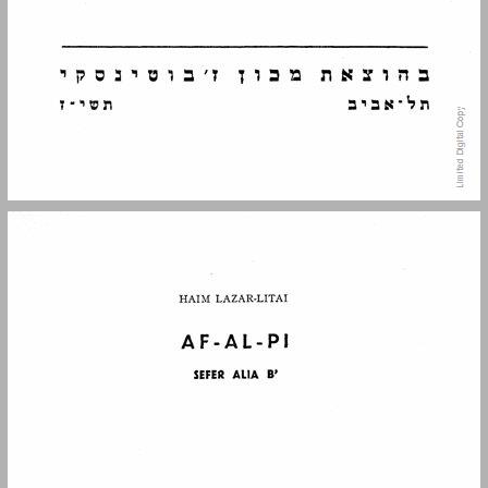
פתח־דבר ... 5