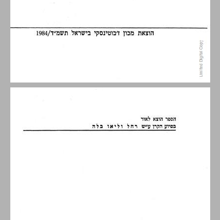
לתולדות ה"ראזסוויט" ... 7