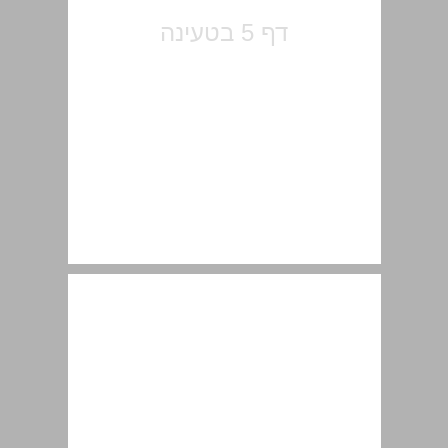
פרק ראשון הפרסונליזציה: מעבר ממפלגות לאישים ... 11