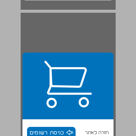
חזרה לאתר
כניסת רשומים