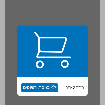
חזרה לאתר
כניסת רשומים