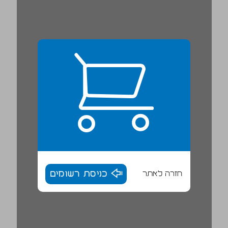
חזרה לאתר
כניסת רשומים