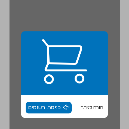
חזרה לאתר
כניסת רשומים