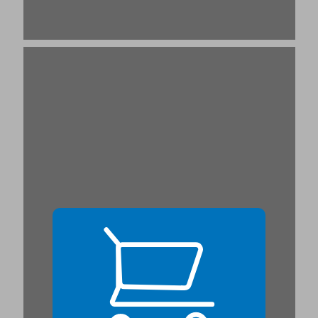
משמעותו הכפולה של המושג "פרימיטיוויות" ... 21