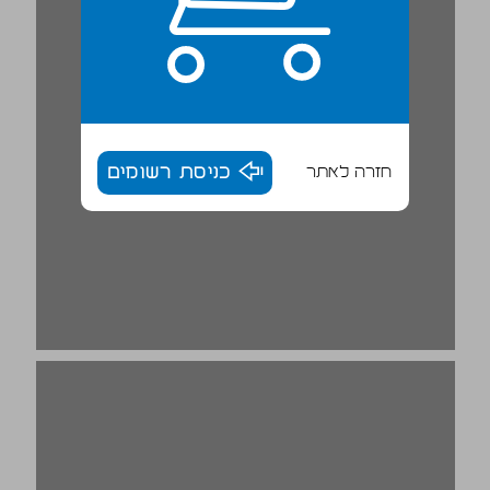
חזרה לאתר
כניסת רשומים