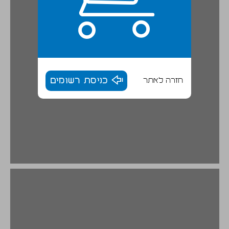
חזרה לאתר
כניסת רשומים