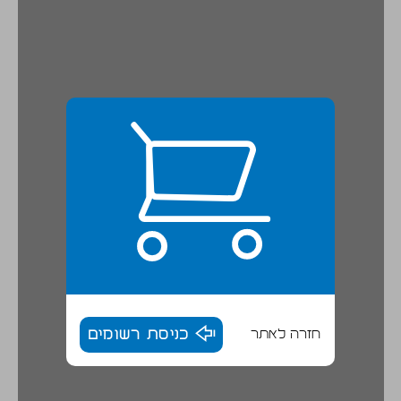
חזרה לאתר
כניסת רשומים