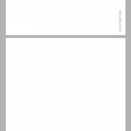
רבי שמשון רפאל הירש, המימין ומשמאיל ... 13