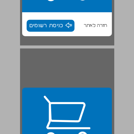
חזרה לאתר
כניסת רשומים
דרך הצגת נוסח ה'פנים' וחילופי הגירסאות ... 25