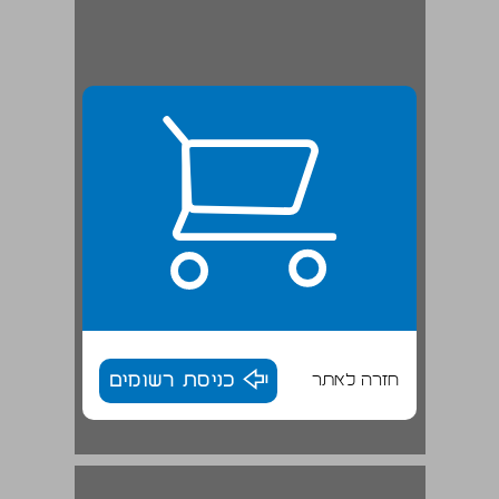
חזרה לאתר
כניסת רשומים
תולדות הדפסת 'יסוד מורא' ... 17