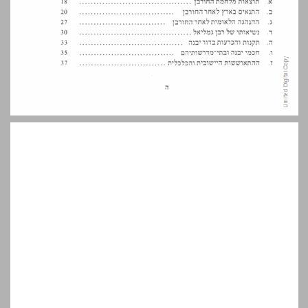
ב. מקומה של 'יודיאה' במערכת הקיסרות; חיל המצב ... 7