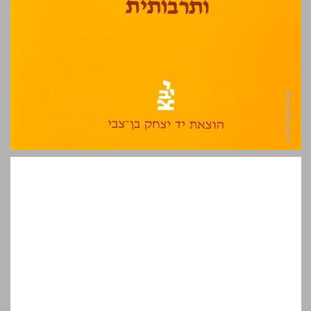
המשטר הרומי בפרובינציה 'יודיאה' מן החורבן ועד למרד בר־כוכבא ... 1