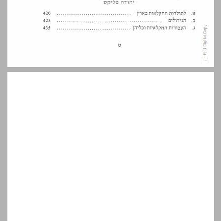
ג. החלוקה המינהלית, המיסוי וערי הפרובינציה ... 11