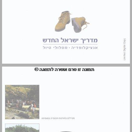
מדריך ישראל החדש - מילון למונחי יסוד ומפתח ... 0